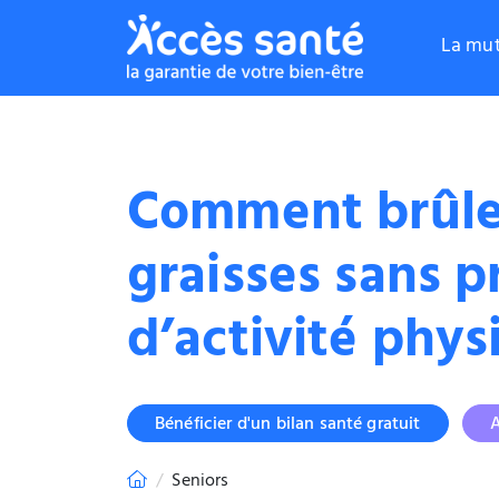
La mut
Comment brûle
graisses sans p
d’activité phys
Bénéficier d'un bilan santé gratuit
A
Seniors