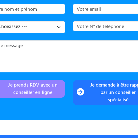
Je prends RDV avec un
Je demande à être rap
conseiller en ligne
par un conseiller
spécialisé