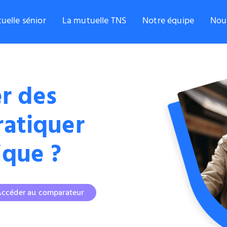
uelle sénior
La mutuelle TNS
Notre équipe
Nou
r des
ratiquer
ique ?
ccéder au comparateur