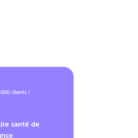
000 clients !
ire santé de
ance
4/5