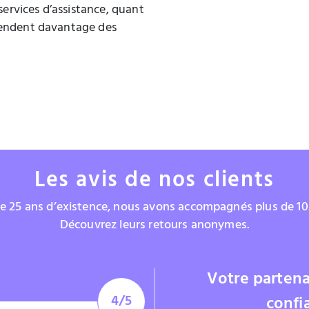
 services d’assistance, quant
pendent davantage des
Les avis de nos clients
e 25 ans d’existence, nous avons accompagnés plus de 10.
Découvrez leurs retours anonymes.
Votre partena
4/5
confi