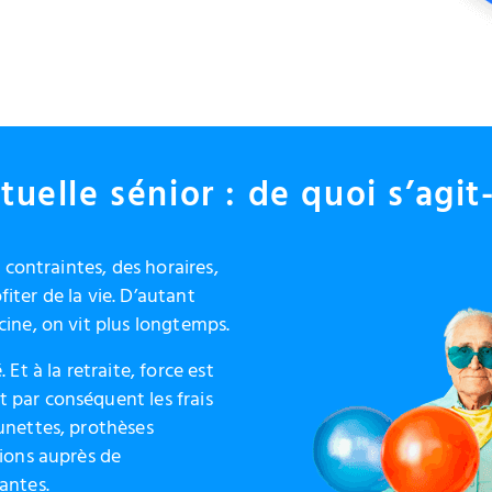
uelle sénior : de quoi s’agit-
s contraintes, des horaires,
ofiter de la vie. D’autant
cine, on vit plus longtemps.
Et à la retraite, force est
 par conséquent les frais
unettes, prothèses
tions auprès de
antes.