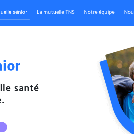
uelle sénior
La mutuelle TNS
Notre équipe
Nou
nior
lle santé
e.