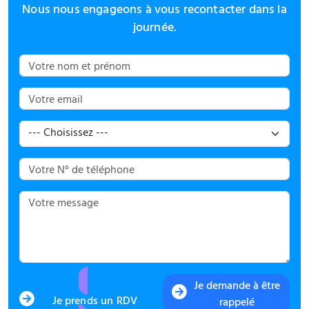
Nous nous engageons à vous recontacter dans la
journée.
Je demande à être
Je prends un RDV
rappelé