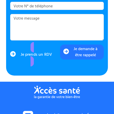
Je demande à
Je prends un RDV
être rappelé