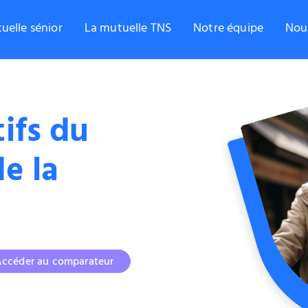
uelle sénior
La mutuelle TNS
Notre équipe
Nou
tifs du
de la
ccéder au comparateur