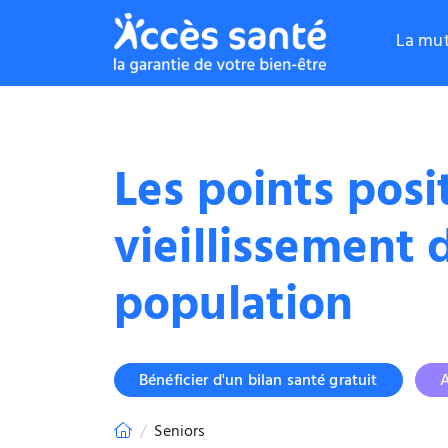
La mut
Les points posi
vieillissement 
population
Bénéficier d'un bilan santé gratuit
A
Seniors