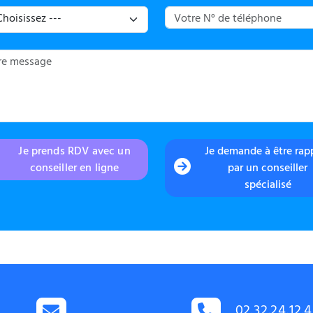
Je prends RDV avec un
Je demande à être rap
conseiller en ligne
par un conseiller
spécialisé
02.32.24.12.