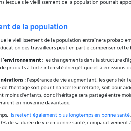
ans lesquels le vieillissement de la population pourrait app
ent de la population
que le vieillissement de la population entraînera probable
ducation des travailleurs peut en partie compenser cette b
r l’environnement
: les changements dans la structure d’âge
e produits à forte intensité énergétique et à émissions d
énérations
: l’espérance de vie augmentant, les gens hérit
de l’héritage soit pour financer leur retraite, soit pour aid
ont moins d’enfants, donc l’héritage sera partagé entre mo
cevraient en moyenne davantage.
mps,
ils restent également plus longtemps en bonne santé
0% de sa durée de vie en bonne santé, comparativement à